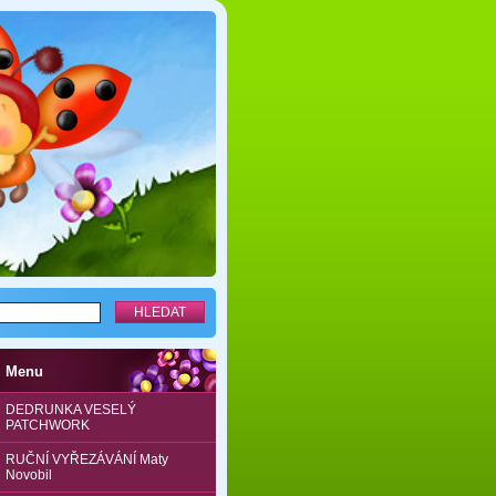
Menu
DEDRUNKA VESELÝ
PATCHWORK
RUČNÍ VYŘEZÁVÁNÍ Maty
Novobil