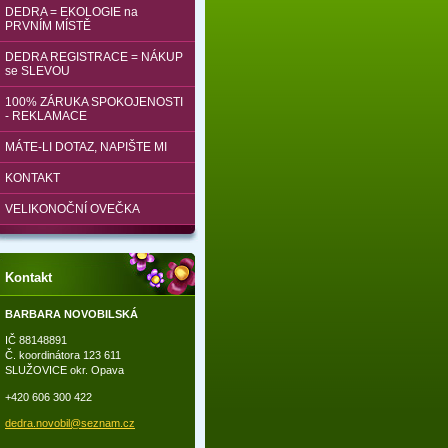
DEDRA = EKOLOGIE na
PRVNÍM MÍSTĚ
DEDRA REGISTRACE = NÁKUP
se SLEVOU
100% ZÁRUKA SPOKOJENOSTI
- REKLAMACE
MÁTE-LI DOTAZ, NAPIŠTE MI
KONTAKT
VELIKONOČNÍ OVEČKA
Kontakt
BARBARA NOVOBILSKÁ
IČ 88148891
Č. koordinátora 123 611
SLUŽOVICE okr. Opava
+420 606 300 422
dedra.no
vobil@se
znam.cz