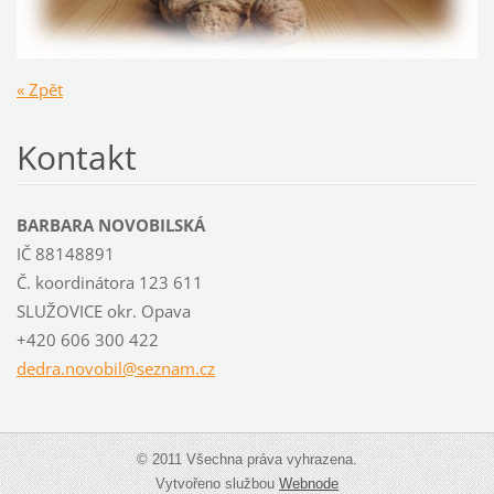
« Zpět
Kontakt
BARBARA NOVOBILSKÁ
IČ 88148891
Č. koordinátora 123 611
SLUŽOVICE okr. Opava
+420 606 300 422
dedra.no
vobil@se
znam.cz
© 2011 Všechna práva vyhrazena.
Vytvořeno službou
Webnode