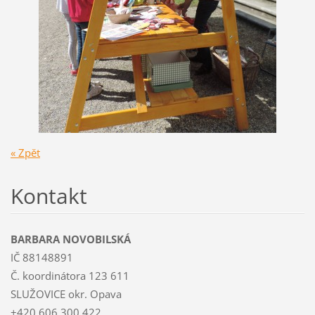
« Zpět
Kontakt
BARBARA NOVOBILSKÁ
IČ 88148891
Č. koordinátora 123 611
SLUŽOVICE okr. Opava
+420 606 300 422