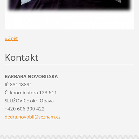
« Zpět
Kontakt
BARBARA NOVOBILSKÁ
IČ 88148891
Č. koordinátora 123 611
SLUŽOVICE okr. Opava
+420 606 300 422
dedra.no
vobil@se
znam.cz