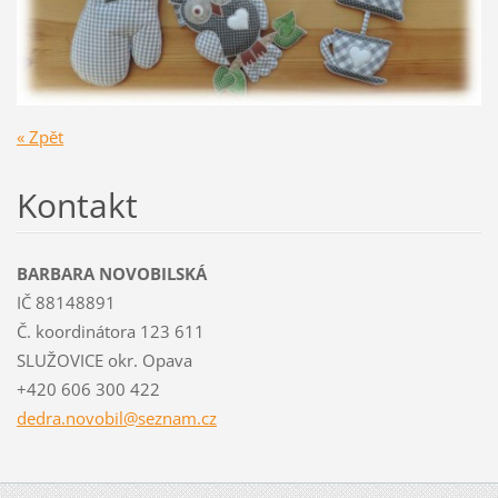
« Zpět
Kontakt
BARBARA NOVOBILSKÁ
IČ 88148891
Č. koordinátora 123 611
SLUŽOVICE okr. Opava
+420 606 300 422
dedra.no
vobil@se
znam.cz