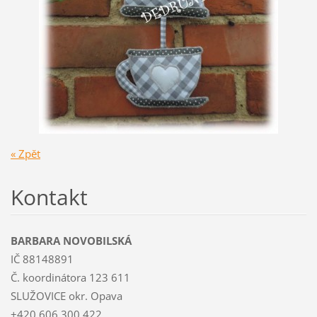
« Zpět
Kontakt
BARBARA NOVOBILSKÁ
IČ 88148891
Č. koordinátora 123 611
SLUŽOVICE okr. Opava
+420 606 300 422