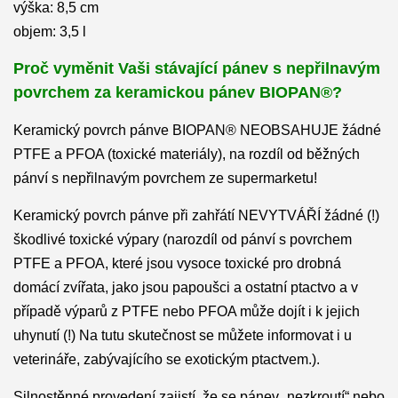
výška: 8,5 cm
objem: 3,5 l
Proč vym
ě
nit Vaši stávající pánev s nepřilnavým
povrchem za keramickou pánev BIOPAN®?
Keramický povrch pánve BIOPAN® NEOBSAHUJE žádné
PTFE a PFOA (toxické materiály), na rozdíl od běžných
pánví s nepřilnavým povrchem ze supermarketu!
Keramický povrch pánve při zahřátí NEVYTVÁŘÍ žádné (!)
škodlivé toxické výpary (narozdíl od pánví s povrchem
PTFE a PFOA,
které jsou vysoce toxické pro drobná
domácí zvířata, jako jsou papoušci a ostatní ptactvo a v
případě výparů z PTFE nebo PFOA
může dojít i k jejich
uhynutí (!) Na tutu skutečnost se můžete informovat i u
veterináře, zabývajícího se exotickým ptactvem.).
Silnostěnné provedení zajistí, že se pánev „nezkroutí“ nebo