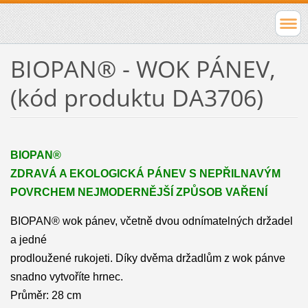
BIOPAN® - WOK PÁNEV,
(kód produktu DA3706)
BIOPAN®
ZDRAVÁ A EKOLOGICKÁ PÁNEV S NEPŘILNAVÝM
POVRCHEM NEJMODERNĚJŠÍ ZPŮSOB VAŘENÍ
BIOPAN® wok pánev, včetně dvou
odnímatelných držadel
a jedné
prodloužené rukojeti. Díky dvěma držadlům z wok pánve
snadno vytvoříte hrnec.
Průměr: 28 cm