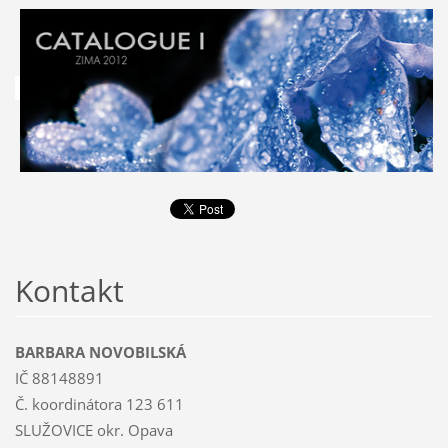
Kontakt
BARBARA NOVOBILSKÁ
IČ 88148891
Č. koordinátora 123 611
SLUŽOVICE okr. Opava