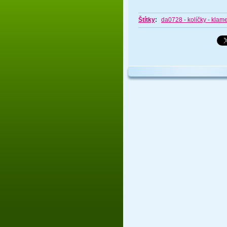
Štítky
:
da0728 - kolíčky - klam