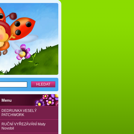
Menu
DEDRUNKA VESELÝ
PATCHWORK
RUČNÍ VYŘEZÁVÁNÍ Maty
Novobil