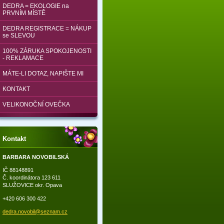
DEDRA = EKOLOGIE na
PRVNÍM MÍSTĚ
DEDRA REGISTRACE = NÁKUP
se SLEVOU
100% ZÁRUKA SPOKOJENOSTI
- REKLAMACE
MÁTE-LI DOTAZ, NAPIŠTE MI
KONTAKT
VELIKONOČNÍ OVEČKA
Kontakt
BARBARA NOVOBILSKÁ
IČ 88148891
Č. koordinátora 123 611
SLUŽOVICE okr. Opava
+420 606 300 422
dedra.no
vobil@se
znam.cz