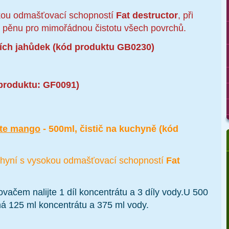
okou odmašťovací schopností
Fat
destructor
, při
vní pěnu pro mimořádnou čistotu všech povrchů.
ích jahůdek (kód produktu GB0230)
produktu:
GF0091
)
te
mango
- 500ml, čistič na kuchyně (kód
uchyní s vysokou odmašťovací schopností
Fat
ovačem nalijte 1 díl koncentrátu a 3 díly vody.U 500
á 125 ml koncentrátu a 375 ml vody.