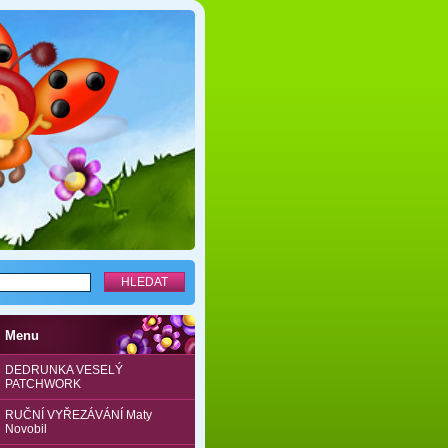
Menu
DEDRUNKA VESELÝ
PATCHWORK
RUČNÍ VYŘEZÁVÁNÍ Maty
Novobil