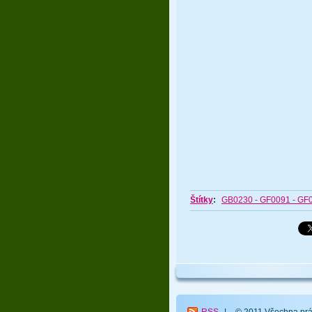
Štítky
:
GB0230 - GF0091 - GF009