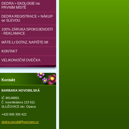
DEDRA = EKOLOGIE na
PRVNÍM MÍSTĚ
DEDRA REGISTRACE = NÁKUP
se SLEVOU
100% ZÁRUKA SPOKOJENOSTI
- REKLAMACE
MÁTE-LI DOTAZ, NAPIŠTE MI
KONTAKT
VELIKONOČNÍ OVEČKA
Kontakt
BARBARA NOVOBILSKÁ
IČ 88148891
Č. koordinátora 123 611
SLUŽOVICE okr. Opava
+420 606 300 422
dedra.no
vobil@se
znam.cz