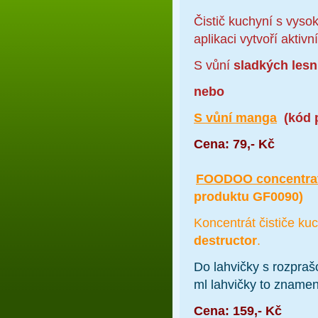
Čistič kuchyní s vys
aplikaci vytvoří akti
S vůní
sladkých lesn
nebo
S vůní manga
(kód 
Cena: 79,- Kč
FOODOO concentra
produktu GF0090)
Koncentrát čističe k
destructor
.
Do lahvičky s rozpraš
ml lahvičky to znamen
Cena: 159,- Kč