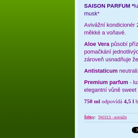
SAISON PARFUM *
l
musk*
Avivážní kondicionér
měkké a voňavé.
Aloe Vera
působí pří
pomačkání jednotlivýc
zároveň usnadňuje že
Antistaticum
neutral
Premium parfum
- l
elegantní vůně sweet
750 ml
odpovídá
4,5 l
b
Štítky
:
TA0313 - aviváže