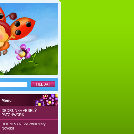
Menu
DEDRUNKA VESELÝ
PATCHWORK
RUČNÍ VYŘEZÁVÁNÍ Maty
Novobil