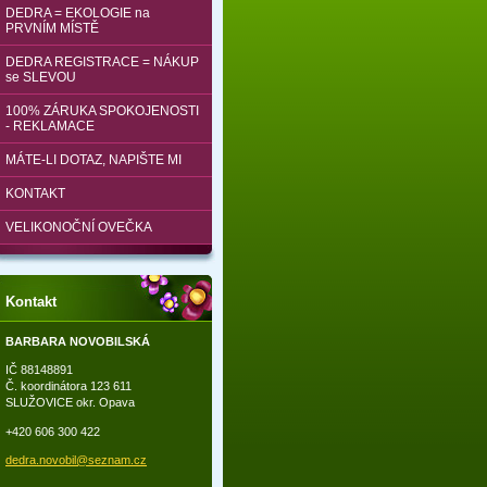
DEDRA = EKOLOGIE na
PRVNÍM MÍSTĚ
DEDRA REGISTRACE = NÁKUP
se SLEVOU
100% ZÁRUKA SPOKOJENOSTI
- REKLAMACE
MÁTE-LI DOTAZ, NAPIŠTE MI
KONTAKT
VELIKONOČNÍ OVEČKA
Kontakt
BARBARA NOVOBILSKÁ
IČ 88148891
Č. koordinátora 123 611
SLUŽOVICE okr. Opava
+420 606 300 422
dedra.no
vobil@se
znam.cz