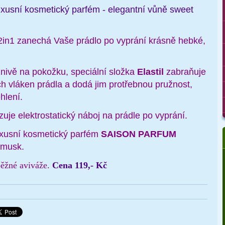
uxusní kosmetický parfém - elegantní vůně sweet
 2in1 zanechá Vaše prádlo po vyprání krásně hebké,
znivě na pokožku, speciální složka
Elastil
zabraňuje
h vláken prádla a dodá jim protřebnou pružnost,
hlení.
izuje elektrostatický náboj na prádle po vyprání.
uxusní kosmetický parfém
SAISON PARFUM
 musk.
ěžné aviváže.
Cena 119,- Kč