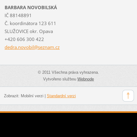
BARBARA NOVOBILSKÁ
IČ 88148891
Č. koordinátora 123 611
SLUŽOVICE okr. Opava
+420 606 300 422
dedra.no
vobil@se
znam.cz
© 2011 Všechna práva vyhrazena.
Vytvořeno službou
Webnode
Zobrazit:
Mobilní verzi
|
Standardní verzi