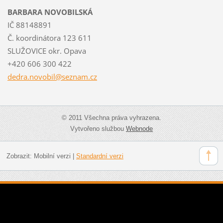
BARBARA NOVOBILSKÁ
IČ 88148891
Č. koordinátora 123 611
SLUŽOVICE okr. Opava
+420 606 300 422
dedra.no
vobil@se
znam.cz
© 2011 Všechna práva vyhrazena.
Vytvořeno službou
Webnode
Zobrazit:
Mobilní verzi
|
Standardní verzi