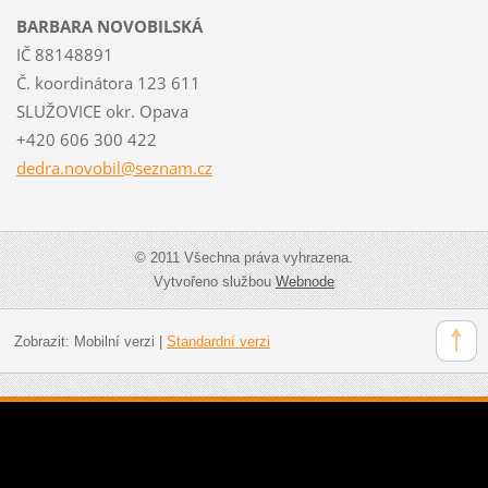
BARBARA NOVOBILSKÁ
IČ 88148891
Č. koordinátora 123 611
SLUŽOVICE okr. Opava
+420 606 300 422
dedra.no
vobil@se
znam.cz
© 2011 Všechna práva vyhrazena.
Vytvořeno službou
Webnode
Zobrazit:
Mobilní verzi
|
Standardní verzi