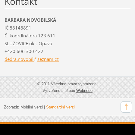
Kontakt
BARBARA NOVOBILSKÁ
IČ 88148891
Č. koordinátora 123 611
SLUŽOVICE okr. Opava
+420 606 300 422
dedra.no
vobil@se
znam.cz
© 2011 Všechna práva vyhrazena.
Vytvořeno službou
Webnode
Zobrazit:
Mobilní verzi
|
Standardní verzi