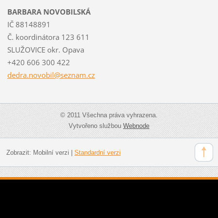
BARBARA NOVOBILSKÁ
IČ 88148891
Č. koordinátora 123 611
SLUŽOVICE okr. Opava
+420 606 300 422
dedra.no
vobil@se
znam.cz
© 2011 Všechna práva vyhrazena.
Vytvořeno službou
Webnode
Zobrazit:
Mobilní verzi
|
Standardní verzi