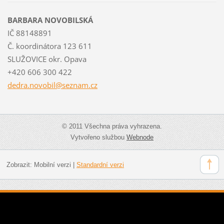
BARBARA NOVOBILSKÁ
IČ 88148891
Č. koordinátora 123 611
SLUŽOVICE okr. Opava
+420 606 300 422
dedra.no
vobil@se
znam.cz
© 2011 Všechna práva vyhrazena.
Vytvořeno službou
Webnode
Zobrazit:
Mobilní verzi
|
Standardní verzi