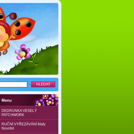
Menu
DEDRUNKA VESELÝ
PATCHWORK
RUČNÍ VYŘEZÁVÁNÍ Maty
Novobil