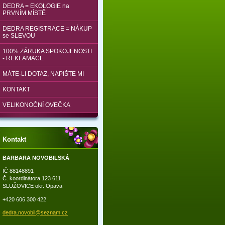
DEDRA = EKOLOGIE na
PRVNÍM MÍSTĚ
DEDRA REGISTRACE = NÁKUP
se SLEVOU
100% ZÁRUKA SPOKOJENOSTI
- REKLAMACE
MÁTE-LI DOTAZ, NAPIŠTE MI
KONTAKT
VELIKONOČNÍ OVEČKA
Kontakt
BARBARA NOVOBILSKÁ
IČ 88148891
Č. koordinátora 123 611
SLUŽOVICE okr. Opava
+420 606 300 422
dedra.no
vobil@se
znam.cz