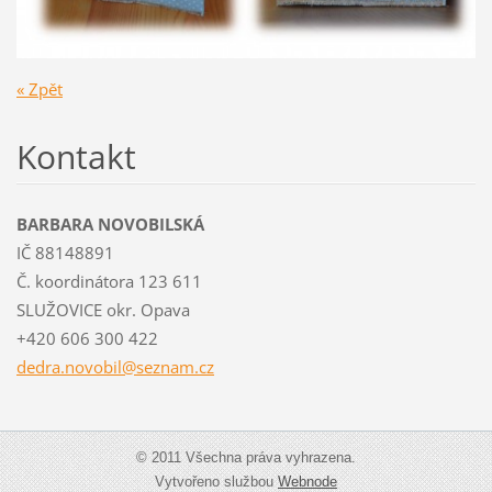
« Zpět
Kontakt
BARBARA NOVOBILSKÁ
IČ 88148891
Č. koordinátora 123 611
SLUŽOVICE okr. Opava
+420 606 300 422
dedra.no
vobil@se
znam.cz
© 2011 Všechna práva vyhrazena.
Vytvořeno službou
Webnode